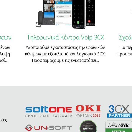
σεων
Τηλεφωνικά Κέντρα Voip 3CX
Σχεδ
μένων
Υλοποιούμε εγκαταστάσεις τηλεφωνικών
Για πε
άλυψη
κέντρων με εξοπλισμό και λογισμικό 3CX.
προσφέ
ί...
Προσαρμόζουμε τις εγκαταστάσει...
ρίες