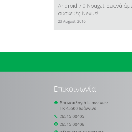
Android 7.0 Nougat: Ξεκινά άμ
συσκευές Nexus!
23 August, 2016
Επικοινωνία
Βουνοπλαγιά Ιωαννίνων
TK 45500 Ιωάννινα
26515 00405
26515 00406