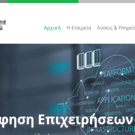
Αρχική
H Εταιρεία
Λύσεις & Υπηρεσ
φηση Επιχειρήσεων