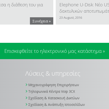
εσα η διάθεση του για
Elephone U-Disk: Νέο US
δακτυλικών αποτυπωμά
23 August, 2016
Συνέχεια »
Επισκεφθείτε το ηλεκτρονικό μας κατάστημα »
Λύσεις & υπηρεσίες
Μηχανογράφηση Επιχειρήσεων
Τηλεφωνικά Κέντρα Voip 3CX
Σχεδίαση & Κατασκευή Δικτύων
Σχεδίαση & Ανάπτυξη Ιστοσελίδων