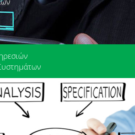
κών
ηρεσιών
Συστημάτων